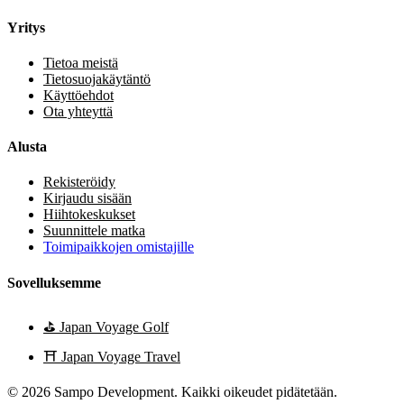
Yritys
Tietoa meistä
Tietosuojakäytäntö
Käyttöehdot
Ota yhteyttä
Alusta
Rekisteröidy
Kirjaudu sisään
Hiihtokeskukset
Suunnittele matka
Toimipaikkojen omistajille
Sovelluksemme
⛳
Japan Voyage Golf
⛩️
Japan Voyage Travel
© 2026 Sampo Development. Kaikki oikeudet pidätetään.