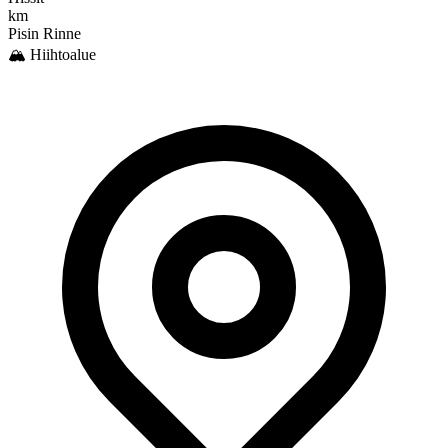
km
Pisin Rinne
🏔️ Hiihtoalue