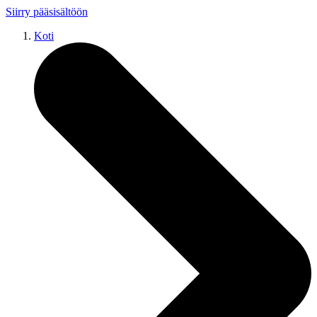
Siirry pääsisältöön
Koti