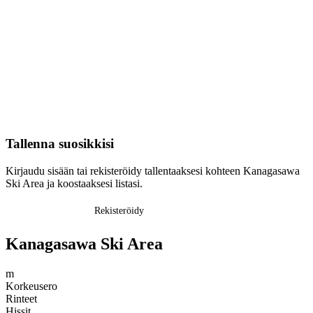
Tallenna suosikkisi
Kirjaudu sisään tai rekisteröidy tallentaaksesi kohteen Kanagasawa
Ski Area ja koostaaksesi listasi.
Kirjaudu sisään
Rekisteröidy
Kanagasawa Ski Area
m
Korkeusero
Rinteet
Hissit