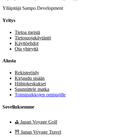
Ylläpitäjä Sampo Development
Yritys
Tietoa meistä
Tietosuojakäytäntö
Käyttöehdot
Ota yhteyttä
Alusta
Rekisteröidy
Kirjaudu sisään
Hiihtokeskukset
Suunnittele matka
Toimipaikkojen omistajille
Sovelluksemme
⛳
Japan Voyage Golf
⛩️
Japan Voyage Travel