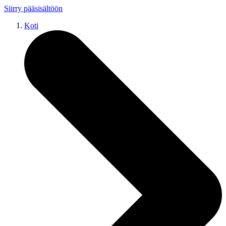
Siirry pääsisältöön
Koti