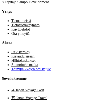
Ylläpitäjä Sampo Development
Yritys
Tietoa meistä
Tietosuojakäytäntö
Käyttöehdot
Ota yhteyttä
Alusta
Rekisteröidy
Kirjaudu sisään
Hiihtokeskukset
Suunnittele matka
Toimipaikkojen omistajille
Sovelluksemme
⛳
Japan Voyage Golf
⛩️
Japan Voyage Travel