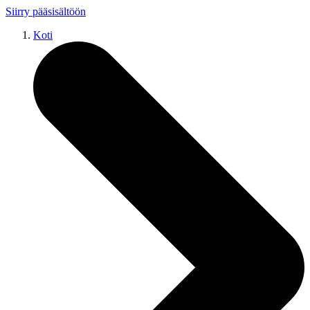
Siirry pääsisältöön
Koti