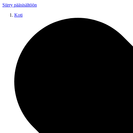
Siirry pääsisältöön
Koti