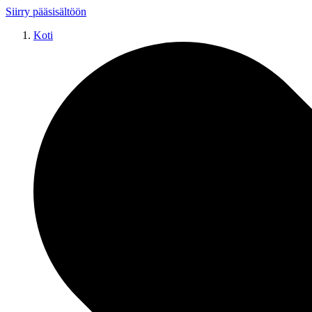
Siirry pääsisältöön
Koti