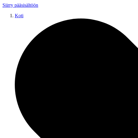
Siirry pääsisältöön
Koti