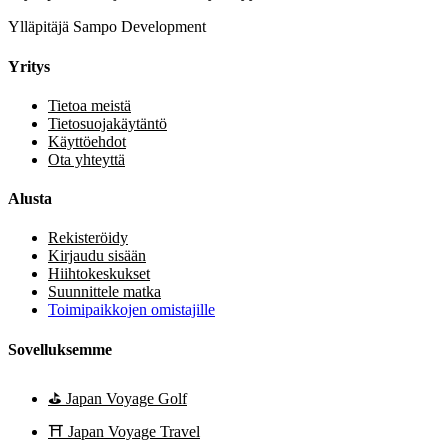
Ylläpitäjä Sampo Development
Yritys
Tietoa meistä
Tietosuojakäytäntö
Käyttöehdot
Ota yhteyttä
Alusta
Rekisteröidy
Kirjaudu sisään
Hiihtokeskukset
Suunnittele matka
Toimipaikkojen omistajille
Sovelluksemme
⛳
Japan Voyage Golf
⛩️
Japan Voyage Travel