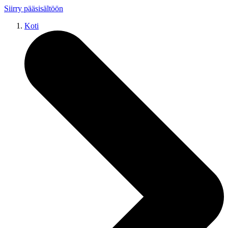
Siirry pääsisältöön
Koti