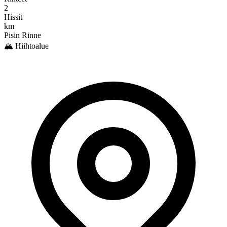
2
Hissit
km
Pisin Rinne
🏔️ Hiihtoalue