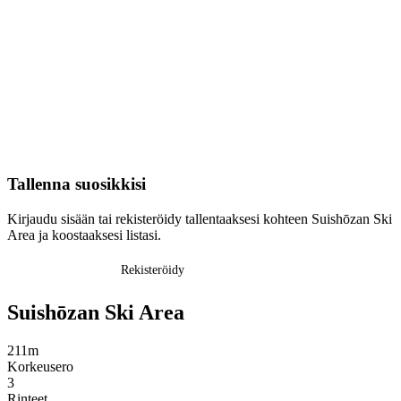
Tallenna suosikkisi
Kirjaudu sisään tai rekisteröidy tallentaaksesi kohteen Suishōzan Ski
Area ja koostaaksesi listasi.
Kirjaudu sisään
Rekisteröidy
Suishōzan Ski Area
211m
Korkeusero
3
Rinteet