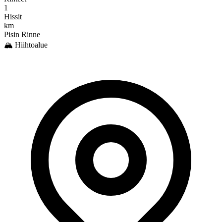
1
Hissit
km
Pisin Rinne
🏔️ Hiihtoalue