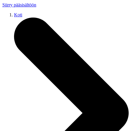
Siirry pääsisältöön
Koti