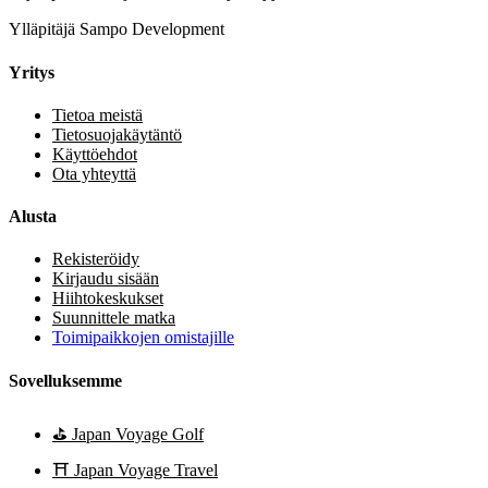
Ylläpitäjä Sampo Development
Yritys
Tietoa meistä
Tietosuojakäytäntö
Käyttöehdot
Ota yhteyttä
Alusta
Rekisteröidy
Kirjaudu sisään
Hiihtokeskukset
Suunnittele matka
Toimipaikkojen omistajille
Sovelluksemme
⛳
Japan Voyage Golf
⛩️
Japan Voyage Travel