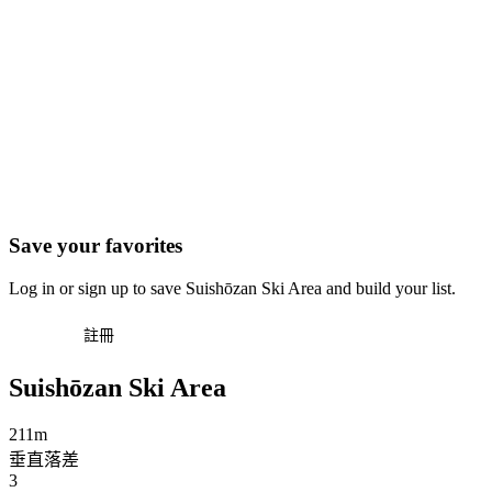
Save your favorites
Log in or sign up to save Suishōzan Ski Area and build your list.
登入
註冊
Suishōzan Ski Area
211m
垂直落差
3