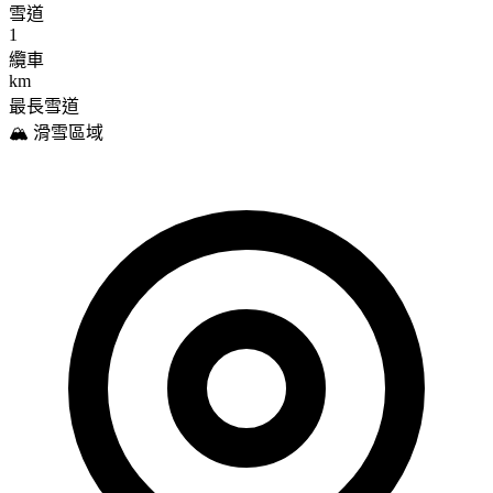
雪道
1
纜車
km
最長雪道
🏔️ 滑雪區域