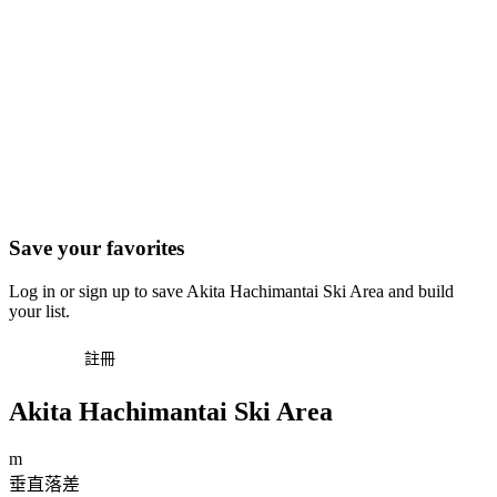
Save your favorites
Log in or sign up to save Akita Hachimantai Ski Area and build
your list.
登入
註冊
Akita Hachimantai Ski Area
m
垂直落差