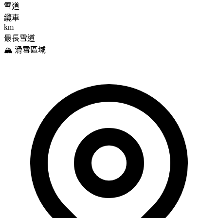
雪道
纜車
km
最長雪道
🏔️ 滑雪區域