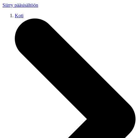
Siirry pääsisältöön
Koti