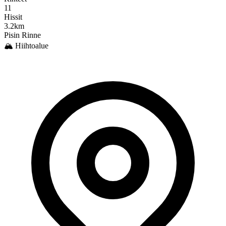
11
Hissit
3.2km
Pisin Rinne
🏔️ Hiihtoalue