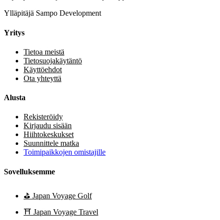
Ylläpitäjä Sampo Development
Yritys
Tietoa meistä
Tietosuojakäytäntö
Käyttöehdot
Ota yhteyttä
Alusta
Rekisteröidy
Kirjaudu sisään
Hiihtokeskukset
Suunnittele matka
Toimipaikkojen omistajille
Sovelluksemme
⛳
Japan Voyage Golf
⛩️
Japan Voyage Travel