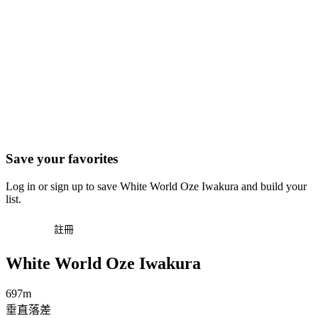
Save your favorites
Log in or sign up to save White World Oze Iwakura and build your
list.
登入
註冊
White World Oze Iwakura
697m
垂直落差