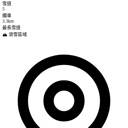
雪道
5
纜車
3.3km
最長雪道
🏔️ 滑雪區域