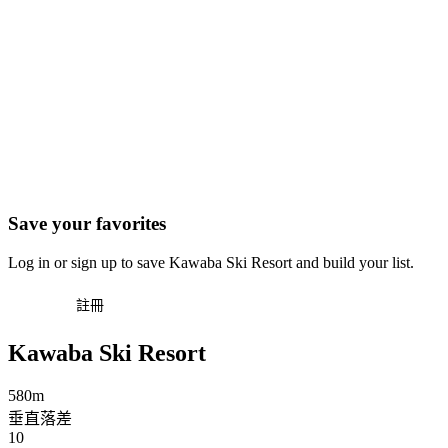
Save your favorites
Log in or sign up to save Kawaba Ski Resort and build your list.
登入
註冊
Kawaba Ski Resort
580m
垂直落差
10