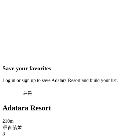
Save your favorites
Log in or sign up to save Adatara Resort and build your list.
登入
註冊
Adatara Resort
210m
垂直落差
8