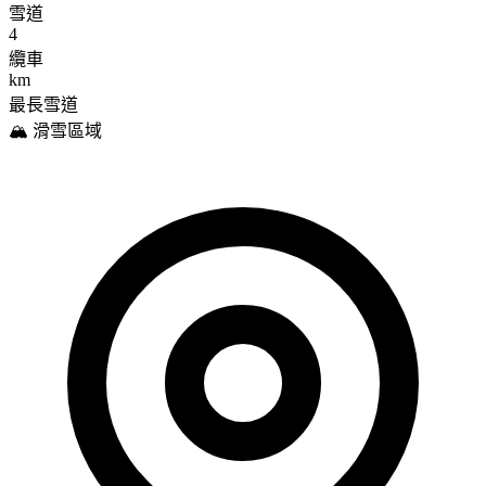
雪道
4
纜車
km
最長雪道
🏔️ 滑雪區域