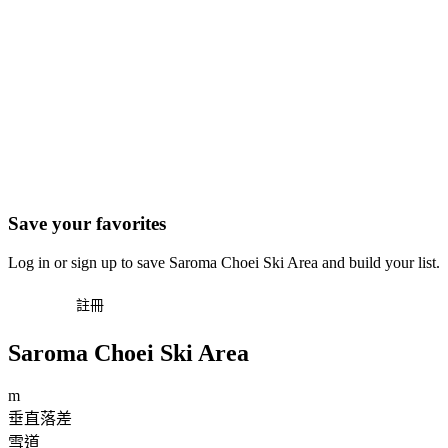
Save your favorites
Log in or sign up to save Saroma Choei Ski Area and build your list.
登入
註冊
Saroma Choei Ski Area
m
垂直落差
雪道