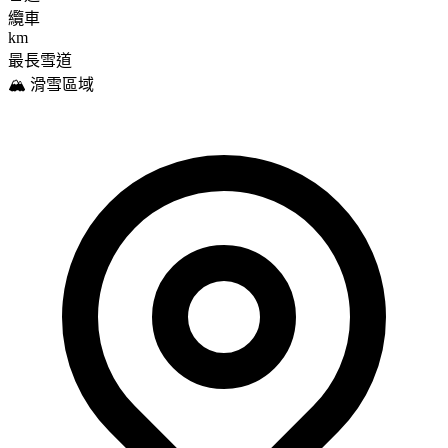
纜車
km
最長雪道
🏔️ 滑雪區域