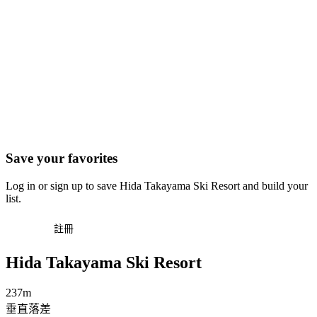
Save your favorites
Log in or sign up to save Hida Takayama Ski Resort and build your
list.
登入
註冊
Hida Takayama Ski Resort
237m
垂直落差