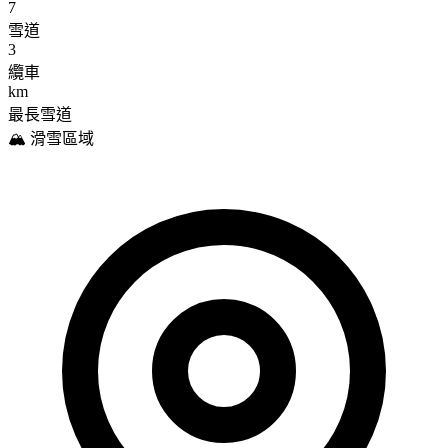
7
雪道
3
纜車
km
最長雪道
🏔️ 滑雪區域