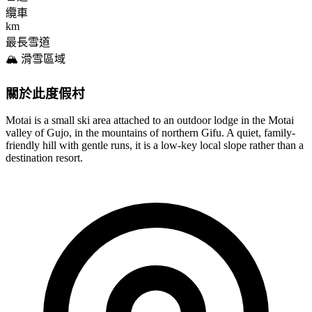
纜車
km
最長雪道
🏔️ 滑雪區域
關於此度假村
Motai is a small ski area attached to an outdoor lodge in the Motai
valley of Gujo, in the mountains of northern Gifu. A quiet, family-
friendly hill with gentle runs, it is a low-key local slope rather than a
destination resort.