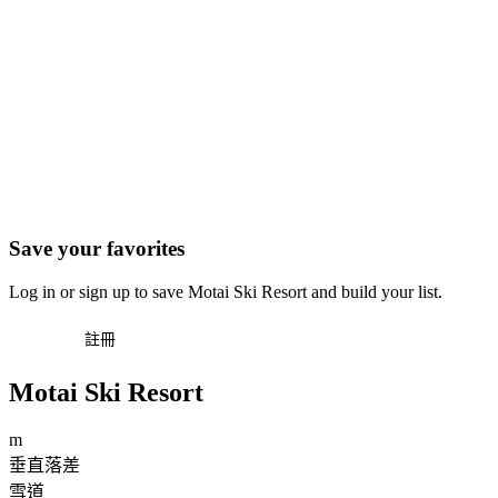
Save your favorites
Log in or sign up to save Motai Ski Resort and build your list.
登入
註冊
Motai Ski Resort
m
垂直落差
雪道