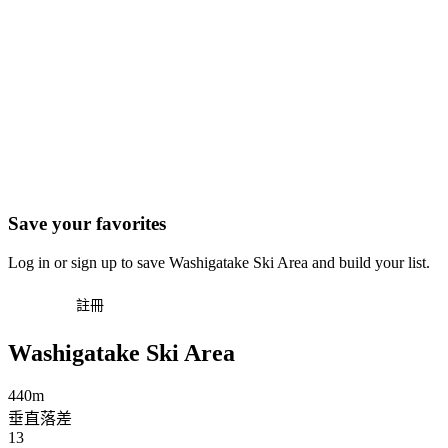
Save your favorites
Log in or sign up to save Washigatake Ski Area and build your list.
登入
註冊
Washigatake Ski Area
440m
垂直落差
13