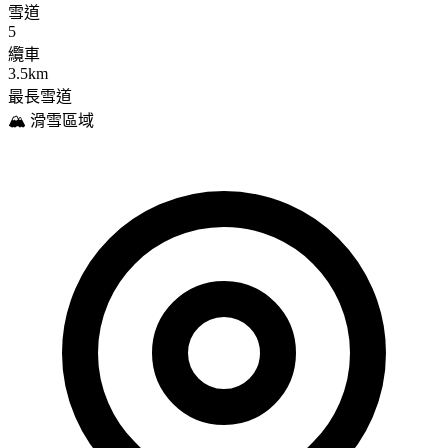
雪道
5
纜車
3.5km
最長雪道
🏔️ 滑雪區域