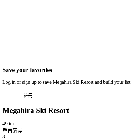
Save your favorites
Log in or sign up to save Megahira Ski Resort and build your list.
登入
註冊
Megahira Ski Resort
490m
垂直落差
8