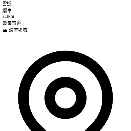
雪道
纜車
2.3km
最長雪道
🏔️ 滑雪區域