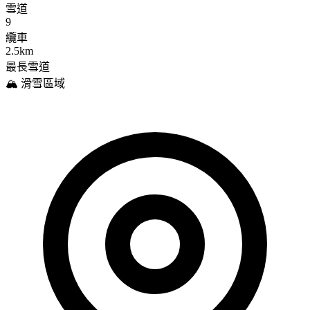
雪道
9
纜車
2.5km
最長雪道
🏔️ 滑雪區域